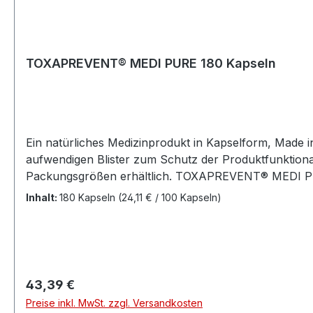
TOXAPREVENT® MEDI PURE 180 Kapseln
Ein natürliches Medizinprodukt in Kapselform, Made in
aufwendigen Blister zum Schutz der Produktfunktional
Packungsgrößen erhältlich. TOXAPREVENT® MEDI PURE
und kann somit auch zur Entlastung der Stoffwechsel
Inhalt:
180 Kapseln
(24,11 € / 100 Kapseln)
Verdauungstrakt wie ein Schwamm, nimmt dabei Schads
und begünstigt die Ansiedlungsbedingungen für Darmb
Medizinprodukt MEDI PURE auf der Basis von Zeolith-Kli
auch die unabhängigen Bewertungen der Anwender an
Ihrer gesundheitlichen Probleme angewandt werden. Be
Regulärer Preis:
43,39 €
aus dem Hause FROXIMUN®. „Naturprodukte mit der U
Preise inkl. MwSt. zzgl. Versandkosten
Entwicklung sowie die Produktion von MEDI PURE als 