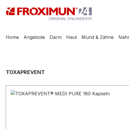
m Hauptinhalt springen
Zur Suche springen
Zur Hauptnavigation springen
Home
Angebote
Darm
Haut
Mund & Zähne
Nah
Bildergalerie überspringen
Produktgalerie überspringen
TOXAPREVENT