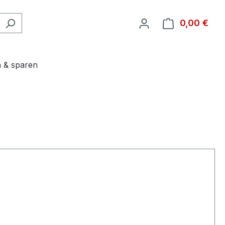
0,00 €
Ware
 & sparen