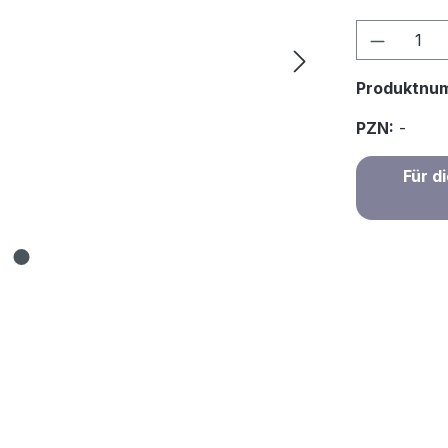
Produkt
Produktnu
PZN:
-
Für d