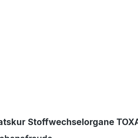
natskur Stoffwechselorgane TO