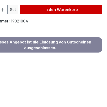
 Anzahl: Gib den gewünschten Wert ein 
Set
In den Warenkorb
mmer:
19021004
ieses Angebot ist die Einlösung von Gutscheinen
ausgeschlossen.