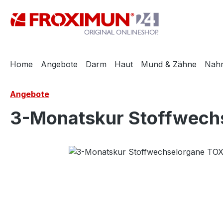
m Hauptinhalt springen
Zur Suche springen
Zur Hauptnavigation springen
Home
Angebote
Darm
Haut
Mund & Zähne
Nah
Angebote
3-Monatskur Stoffwec