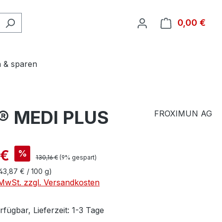
0,00 €
Ware
 & sparen
® MEDI PLUS
FROXIMUN AG
 €
%
130,16 €
(9% gespart)
43,87 € / 100 g)
. MwSt. zzgl. Versandkosten
fügbar, Lieferzeit: 1-3 Tage