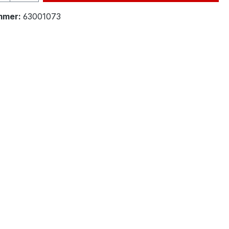
mmer:
63001073