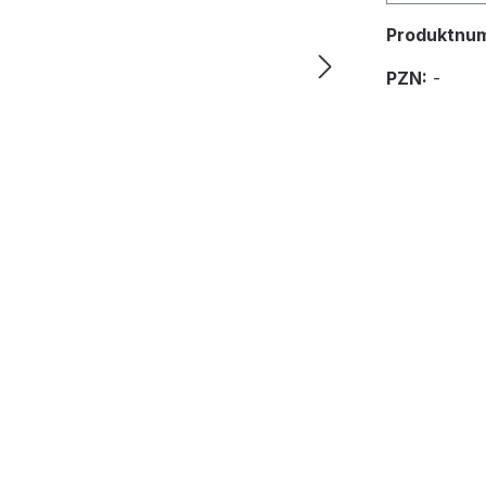
Produktnu
PZN:
-