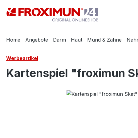
m Hauptinhalt springen
Zur Suche springen
Zur Hauptnavigation springen
Home
Angebote
Darm
Haut
Mund & Zähne
Nah
Werbeartikel
Kartenspiel "froximun S