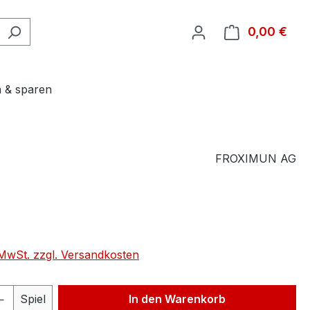
0,00 €
Ware
 & sparen
FROXIMUN AG
. MwSt. zzgl. Versandkosten
 Anzahl: Gib den gewünschten Wert ein 
Spiel
In den Warenkorb